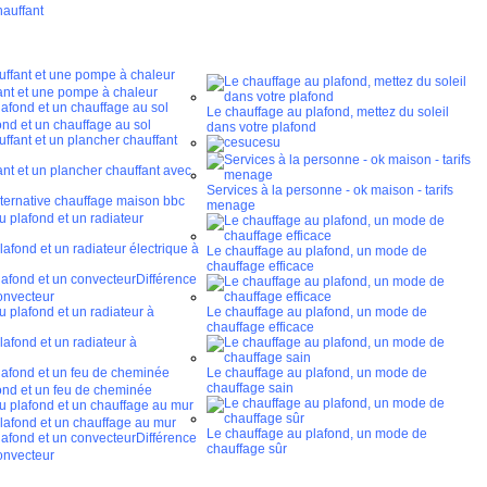
hauffant
ant et une pompe à chaleur
Le chauffage au plafond, mettez du soleil
ond et un chauffage au sol
dans votre plafond
cesu
nt et un plancher chauffant avec
Services à la personne - ok maison - tarifs
lternative chauffage maison bbc
menage
fond et un radiateur électrique à
Le chauffage au plafond, un mode de
chauffage efficace
Différence
onvecteur
Le chauffage au plafond, un mode de
chauffage efficace
afond et un radiateur à
Le chauffage au plafond, un mode de
chauffage sain
fond et un feu de cheminée
lafond et un chauffage au mur
Le chauffage au plafond, un mode de
Différence
chauffage sûr
onvecteur