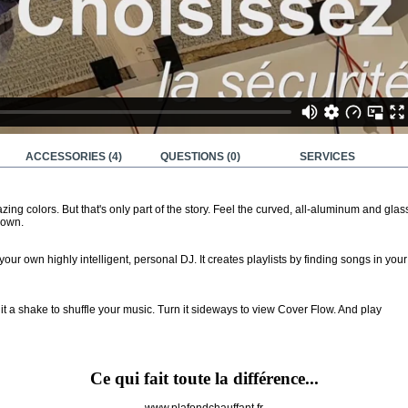
ACCESSORIES (4)
QUESTIONS
(0)
SERVICES
ing colors. But that's only part of the story. Feel the curved, all-aluminum and glas
down.
ur own highly intelligent, personal DJ. It creates playlists by finding songs in your
 a shake to shuffle your music. Turn it sideways to view Cover Flow. And play
Ce qui fait toute la différence...