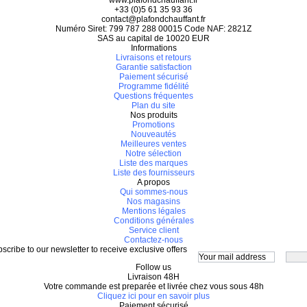
www.plafondchauffant.fr
+33 (0)5 61 35 93 36
contact@plafondchauffant.fr
Numéro Siret: 799 787 288 00015 Code NAF: 2821Z
SAS au capital de 10020 EUR
Informations
Livraisons et retours
Garantie satisfaction
Paiement sécurisé
Programme fidélité
Questions fréquentes
Plan du site
Nos produits
Promotions
Nouveautés
Meilleures ventes
Notre sélection
Liste des marques
Liste des fournisseurs
A propos
Qui sommes-nous
Nos magasins
Mentions légales
Conditions générales
Service client
Contactez-nous
scribe to our newsletter to receive exclusive offers
Follow us
Livraison 48H
Votre commande est preparée et livrée chez vous sous 48h
Cliquez ici pour en savoir plus
Paiement sécurisé