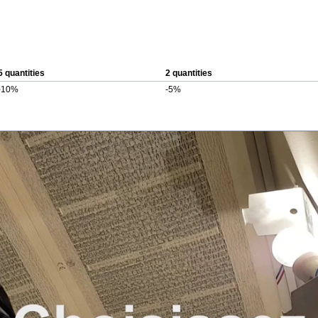
5 quantities
2 quantities
-10%
-5%