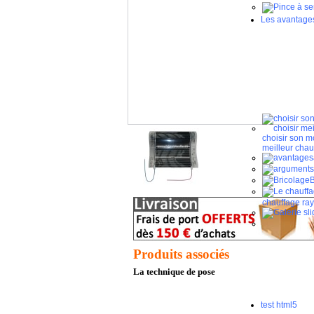
Les avantages
choisir son m
meilleur chau
B
chauffage ray
Produits associés
La technique de pose
test html5