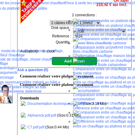
On sale!
Pince à sertir les cosses pour un plafond c
210,92 €
tax incl.
 du plafond rayonnant plâtre
2 connections :
Comparaison entre un plafond chauff
Disk space :
Différence entre un chauffage au plaf
Reference :
M38
Quantity :
Comparaison entre un plafond chauffa
Availability:
In stock
films chauffants carbone
a
ode de chauffage, choisir chauffage, choisir
ffage
avantages
Comparaison entre un chauffage au pla
Ask a question
(0)
arguments
fluide caloporteur
Comment réaliser votre plafond rayonnant
ricolage
Le
entre un chauffage au plafond et un c
Comment réaliser votre plafond rayonnant
onnant plâtre intégré au bâti
Galerie slideshow
Comparaison entre un chauffage au pl
Downloads
accumulation
Documentation technique.pdf.pdf
(Size:3.19 Mb)
Différence entre un chauffage au pla
Alpharock.pdf.pdf
(Size:0.31 Mb)
Comparaison entre un chauffage au p
entre un chauffage au plafond et un c
C7.pdf.pdf
(Size:0.44 Mb)