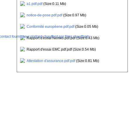
a1.pdf.pdf
(Size:0.11 Mb)
notice-de-pose.pdf.pdf
(Size:0.97 Mb)
Conformité européene.pdf.pdf
(Size:0.05 Mb)
ntact fournisseur plafond chauffant par films chauffants
Rapport d'essai Nemko.pdf.pdf (Size:6.43 Mb)
Rapport d'essai EMC.pdf.pdf (Size:0.54 Mb)
Attestation d'assurance.pdf.pdf
(Size:0.81 Mb)
QUANTITY DISCOUNT