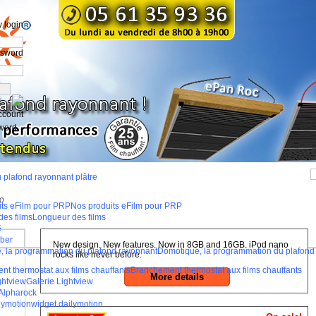
 login
ssword
ccount
word
u plafond rayonnant plâtre
o
Nos produits eFilm pour PRP
Longueur des films
5
ber
New design. New features. Now in 8GB and 16GB. iPod nano
Domotique, la programmation du plafond
rocks like never before.
Branchement thermostat aux films chauffants
More details
Galerie Lightview
Alpharock
widget dailymotion