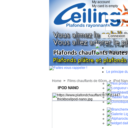
My account
My card is empty
My
My pa
Create a new a
Forgot my pass
Le principe d
Home
>
Films chauffants de 60cm
>
iPod Nan
IPOD NANO
html
Tab